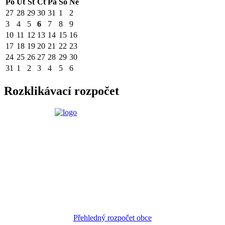
Po
Út
St
Čt
Pá
So
Ne
27
28
29
30
31
1
2
3
4
5
6
7
8
9
10
11
12
13
14
15
16
17
18
19
20
21
22
23
24
25
26
27
28
29
30
31
1
2
3
4
5
6
Rozklikávací rozpočet
Přehledný rozpočet obce