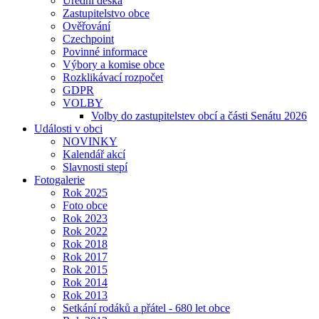
Úřední deska
Zastupitelstvo obce
Ověřování
Czechpoint
Povinné informace
Výbory a komise obce
Rozklikávací rozpočet
GDPR
VOLBY
Volby do zastupitelstev obcí a části Senátu 2026
Události v obci
NOVINKY
Kalendář akcí
Slavnosti stepí
Fotogalerie
Rok 2025
Foto obce
Rok 2023
Rok 2022
Rok 2018
Rok 2017
Rok 2015
Rok 2014
Rok 2013
Setkání rodáků a přátel - 680 let obce