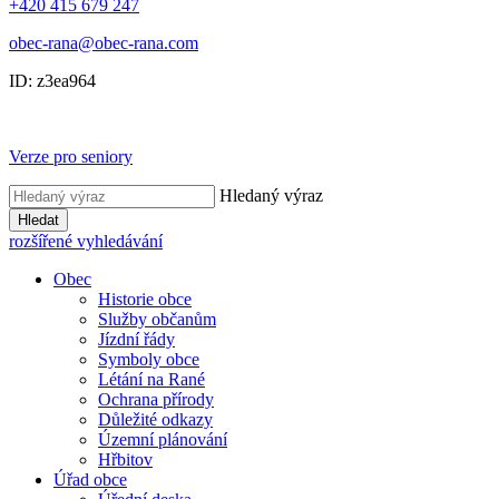
+420 415 679 247
obec-rana@obec-rana.com
ID: z3ea964
Verze pro seniory
Hledaný výraz
Hledat
rozšířené vyhledávání
Obec
Historie obce
Služby občanům
Jízdní řády
Symboly obce
Létání na Rané
Ochrana přírody
Důležité odkazy
Územní plánování
Hřbitov
Úřad obce