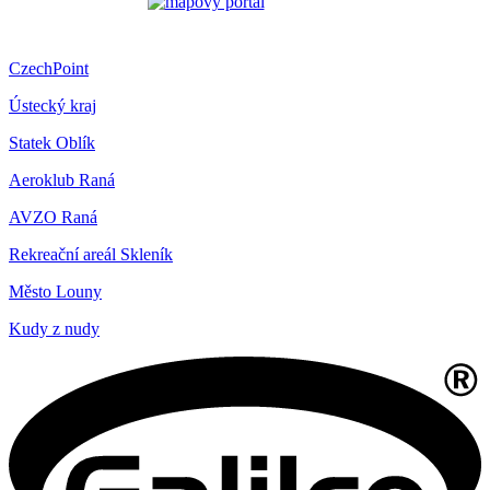
CzechPoint
Ústecký kraj
Statek Oblík
Aeroklub Raná
AVZO Raná
Rekreační areál Skleník
Město Louny
Kudy z nudy