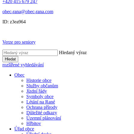
+420 415 679 247
obec-rana@obec-rana.com
ID: z3ea964
Verze pro seniory
Hledaný výraz
Hledat
rozšířené vyhledávání
Obec
Historie obce
Služby občanům
Jízdní řády
Symboly obce
Létání na Rané
Ochrana přírody
Důležité odkazy
Územní plánování
Hřbitov
Úřad obce