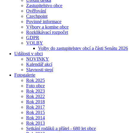
Úřední deska
Zastupitelstvo obce
Ověřování
Czechpoint
Povinné informace
Výbory a komise obce
Rozklikávací rozpočet
GDPR
VOLBY
Volby do zastupitelstev obcí a části Senátu 2026
Události v obci
NOVINKY
Kalendář akcí
Slavnosti stepí
Fotogalerie
Rok 2025
Foto obce
Rok 2023
Rok 2022
Rok 2018
Rok 2017
Rok 2015
Rok 2014
Rok 2013
Setkání rodáků a přátel - 680 let obce