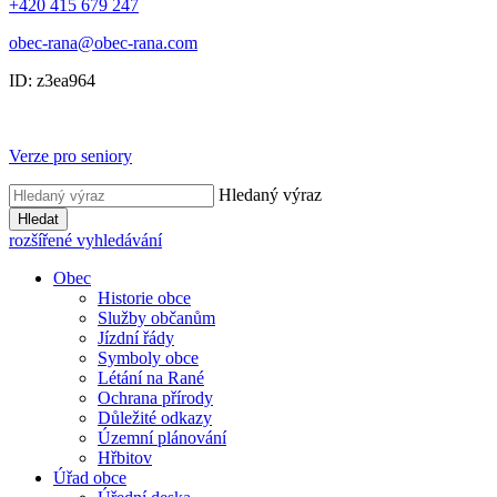
+420 415 679 247
obec-rana@obec-rana.com
ID: z3ea964
Verze pro seniory
Hledaný výraz
Hledat
rozšířené vyhledávání
Obec
Historie obce
Služby občanům
Jízdní řády
Symboly obce
Létání na Rané
Ochrana přírody
Důležité odkazy
Územní plánování
Hřbitov
Úřad obce