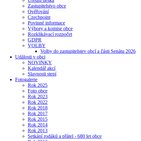
Úřední deska
Zastupitelstvo obce
Ověřování
Czechpoint
Povinné informace
Výbory a komise obce
Rozklikávací rozpočet
GDPR
VOLBY
Volby do zastupitelstev obcí a části Senátu 2026
Události v obci
NOVINKY
Kalendář akcí
Slavnosti stepí
Fotogalerie
Rok 2025
Foto obce
Rok 2023
Rok 2022
Rok 2018
Rok 2017
Rok 2015
Rok 2014
Rok 2013
Setkání rodáků a přátel - 680 let obce