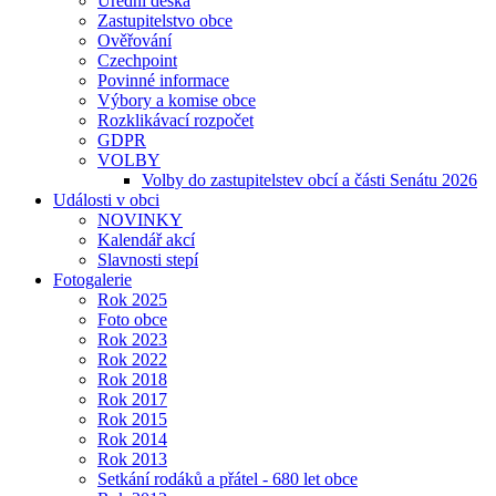
Úřední deska
Zastupitelstvo obce
Ověřování
Czechpoint
Povinné informace
Výbory a komise obce
Rozklikávací rozpočet
GDPR
VOLBY
Volby do zastupitelstev obcí a části Senátu 2026
Události v obci
NOVINKY
Kalendář akcí
Slavnosti stepí
Fotogalerie
Rok 2025
Foto obce
Rok 2023
Rok 2022
Rok 2018
Rok 2017
Rok 2015
Rok 2014
Rok 2013
Setkání rodáků a přátel - 680 let obce