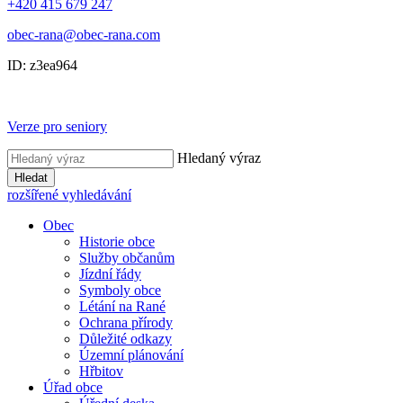
+420 415 679 247
obec-rana@obec-rana.com
ID: z3ea964
Verze pro seniory
Hledaný výraz
Hledat
rozšířené vyhledávání
Obec
Historie obce
Služby občanům
Jízdní řády
Symboly obce
Létání na Rané
Ochrana přírody
Důležité odkazy
Územní plánování
Hřbitov
Úřad obce