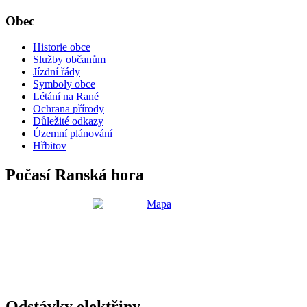
Obec
Historie obce
Služby občanům
Jízdní řády
Symboly obce
Létání na Rané
Ochrana přírody
Důležité odkazy
Územní plánování
Hřbitov
Počasí Ranská hora
Odstávky elektřiny