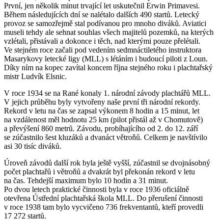
První, jen několik minut trvající let uskutečnil Erwin Primavesi.
Během následujících dní se nalétalo dalších 490 startů. Letecký
provoz se samozřejmě stal podívanou pro mnoho diváků. Aviatici
museli tehdy ale sehnat souhlas všech majitelů pozemků, na kterých
vzlétali, přistávali a dokonce i těch, nad kterými pouze přelétali.
Ve stejném roce začali pod vedením sedmnáctiletého instruktora
Masarykovy letecké ligy (MLL) s létáním i budoucí piloti z Loun.
Díky ním na kopec zavítal koncem října stejného roku i plachtařský
mistr Ludvík Elsnic.
V roce 1934 se na Rané konaly 1. národní závody plachtářů MLL.
V jejich průběhu byly vytvořeny naše první tři národní rekordy.
Rekord v letu na čas se zapsal výkonem 8 hodin a 15 minut, let
na vzdálenost měl hodnotu 25 km (pilot přistál až v Chomutově)
a převýšení 860 metrů. Závodu, probíhajícího od 2. do 12. září
se zúčastnilo šest kluzáků a dvanáct větroňů. Celkem je navštívilo
asi 30 tisíc diváků.
Úroveň závodů další rok byla ještě vyšší, zúčastnil se dvojnásobný
počet plachtařů i větroňů a dvakrát byl překonán rekord v letu
na čas. Tehdejší maximum bylo 10 hodin a 31 minut.
Po dvou letech praktické činnosti byla v roce 1936 oficiálně
otevřena Ústřední plachtařská škola MLL. Do přerušení činnosti
v roce 1938 tam bylo vycvičeno 736 frekventantů, kteří provedli
17 272 startů.