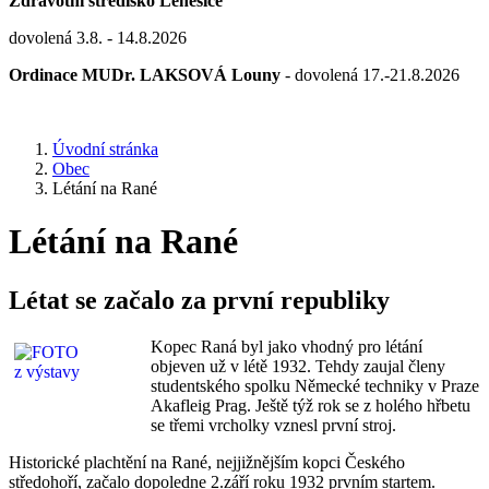
Zdravotní středisko Lenešice
dovolená 3.8. - 14.8.2026
Ordinace MUDr. LAKSOVÁ Louny
- dovolená 17.-21.8.2026
Úvodní stránka
Obec
Létání na Rané
Létání na Rané
Létat se začalo za první republiky
Kopec Raná byl jako vhodný pro létání
objeven už v létě 1932. Tehdy zaujal členy
studentského spolku Německé techniky v Praze
Akafleig Prag. Ještě týž rok se z holého hřbetu
se třemi vrcholky vznesl první stroj.
Historické plachtění na Rané, nejjižnějším kopci Českého
středohoří, začalo dopoledne 2.září roku 1932 prvním startem.