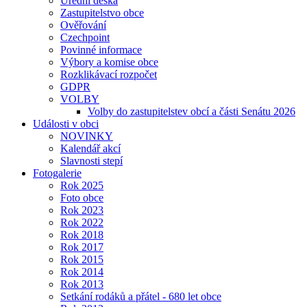
Úřední deska
Zastupitelstvo obce
Ověřování
Czechpoint
Povinné informace
Výbory a komise obce
Rozklikávací rozpočet
GDPR
VOLBY
Volby do zastupitelstev obcí a části Senátu 2026
Události v obci
NOVINKY
Kalendář akcí
Slavnosti stepí
Fotogalerie
Rok 2025
Foto obce
Rok 2023
Rok 2022
Rok 2018
Rok 2017
Rok 2015
Rok 2014
Rok 2013
Setkání rodáků a přátel - 680 let obce