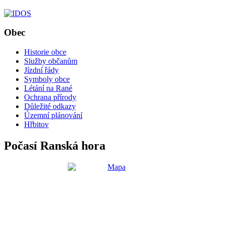
Obec
Historie obce
Služby občanům
Jízdní řády
Symboly obce
Létání na Rané
Ochrana přírody
Důležité odkazy
Územní plánování
Hřbitov
Počasí Ranská hora