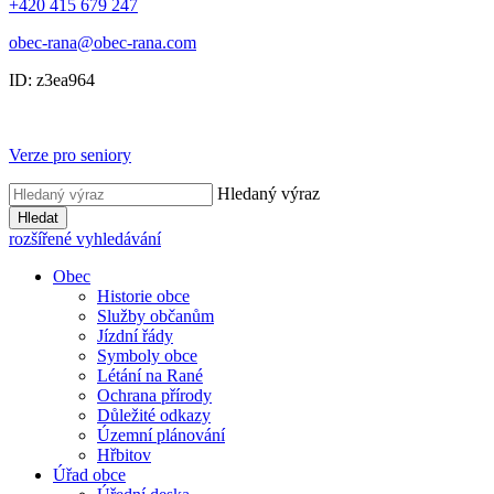
+420 415 679 247
obec-rana@obec-rana.com
ID: z3ea964
Verze pro seniory
Hledaný výraz
Hledat
rozšířené vyhledávání
Obec
Historie obce
Služby občanům
Jízdní řády
Symboly obce
Létání na Rané
Ochrana přírody
Důležité odkazy
Územní plánování
Hřbitov
Úřad obce