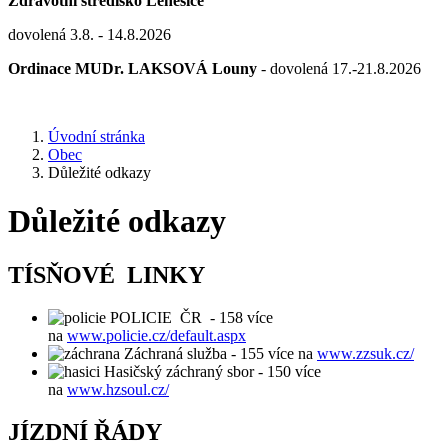
Zdravotní středisko Lenešice
dovolená 3.8. - 14.8.2026
Ordinace MUDr. LAKSOVÁ Louny
- dovolená 17.-21.8.2026
Úvodní stránka
Obec
Důležité odkazy
Důležité odkazy
TÍSŇOVÉ LINKY
POLICIE ČR - 158 více
na
www.policie.cz/default.aspx
Záchraná služba - 155 více na
www.zzsuk.cz/
Hasičský záchraný sbor - 150 více
na
www.hzsoul.cz/
JÍZDNÍ ŘÁDY