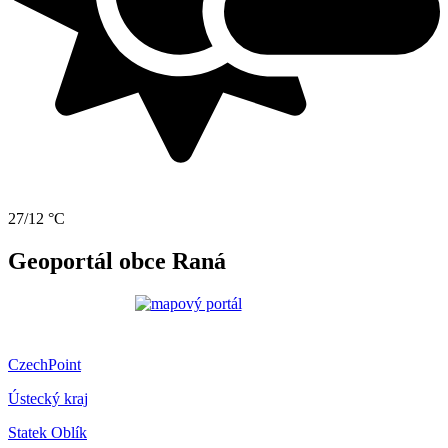
27/12 °C
Geoportál obce Raná
CzechPoint
Ústecký kraj
Statek Oblík