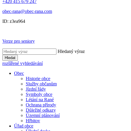
+420 415 679 247
obec-rana@obec-rana.com
ID: z3ea964
Verze pro seniory
Hledaný výraz
Hledat
rozšířené vyhledávání
Obec
Historie obce
Služby občanům
Jízdní řády
Symboly obce
Létání na Rané
Ochrana přírody
Důležité odkazy
Územní plánování
Hřbitov
Úřad obce