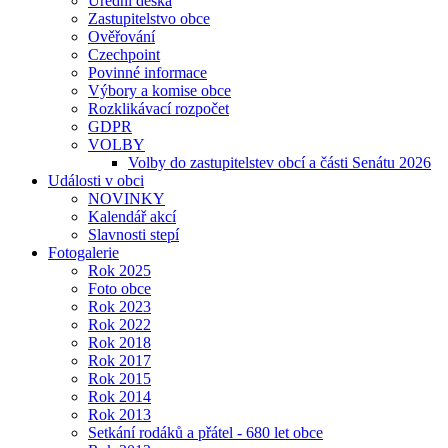
Úřední deska
Zastupitelstvo obce
Ověřování
Czechpoint
Povinné informace
Výbory a komise obce
Rozklikávací rozpočet
GDPR
VOLBY
Volby do zastupitelstev obcí a části Senátu 2026
Události v obci
NOVINKY
Kalendář akcí
Slavnosti stepí
Fotogalerie
Rok 2025
Foto obce
Rok 2023
Rok 2022
Rok 2018
Rok 2017
Rok 2015
Rok 2014
Rok 2013
Setkání rodáků a přátel - 680 let obce