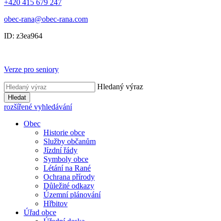
+420 415 679 247
obec-rana@obec-rana.com
ID: z3ea964
Verze pro seniory
Hledaný výraz
Hledat
rozšířené vyhledávání
Obec
Historie obce
Služby občanům
Jízdní řády
Symboly obce
Létání na Rané
Ochrana přírody
Důležité odkazy
Územní plánování
Hřbitov
Úřad obce