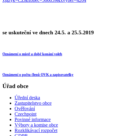
xjazyk=CZ&xobec=566659&xvyber=4204
se uskuteční ve dnech 24.5. a 25.5.2019
Oznámení o místě a době konání voleb
Oznámení o počtu členů OVK a zapisovatelky
Úřad obce
Úřední deska
Zastupitelstvo obce
Ověřování
Czechpoint
Povinné informace
Výbory a komise obce
Rozklikávací rozpočet
GDPR