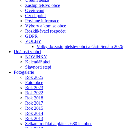
Úřední deska
Zastupitelstvo obce
Ověřování
Czechpoint
Povinné informace
Výbory a komise obce
Rozklikávací rozpočet
GDPR
VOLBY
Volby do zastupitelstev obcí a části Senátu 2026
Události v obci
NOVINKY
Kalendář akcí
Slavnosti stepí
Fotogalerie
Rok 2025
Foto obce
Rok 2023
Rok 2022
Rok 2018
Rok 2017
Rok 2015
Rok 2014
Rok 2013
Setkání rodáků a přátel - 680 let obce