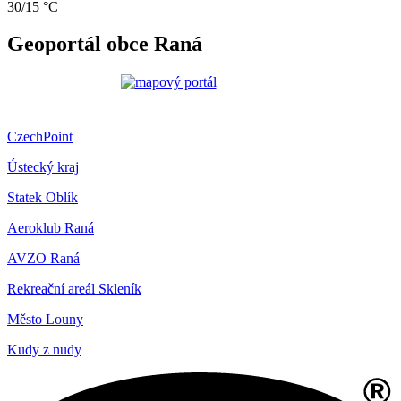
30/15 °C
Geoportál obce Raná
CzechPoint
Ústecký kraj
Statek Oblík
Aeroklub Raná
AVZO Raná
Rekreační areál Skleník
Město Louny
Kudy z nudy