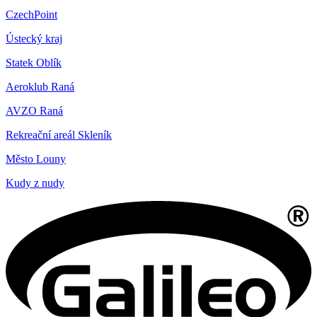
CzechPoint
Ústecký kraj
Statek Oblík
Aeroklub Raná
AVZO Raná
Rekreační areál Skleník
Město Louny
Kudy z nudy