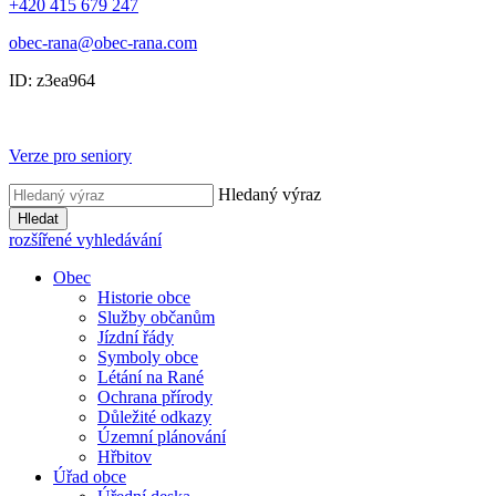
+420 415 679 247
obec-rana@obec-rana.com
ID: z3ea964
Verze pro seniory
Hledaný výraz
Hledat
rozšířené vyhledávání
Obec
Historie obce
Služby občanům
Jízdní řády
Symboly obce
Létání na Rané
Ochrana přírody
Důležité odkazy
Územní plánování
Hřbitov
Úřad obce