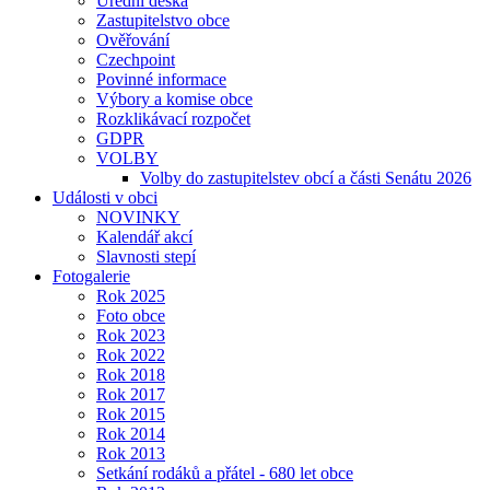
Úřední deska
Zastupitelstvo obce
Ověřování
Czechpoint
Povinné informace
Výbory a komise obce
Rozklikávací rozpočet
GDPR
VOLBY
Volby do zastupitelstev obcí a části Senátu 2026
Události v obci
NOVINKY
Kalendář akcí
Slavnosti stepí
Fotogalerie
Rok 2025
Foto obce
Rok 2023
Rok 2022
Rok 2018
Rok 2017
Rok 2015
Rok 2014
Rok 2013
Setkání rodáků a přátel - 680 let obce